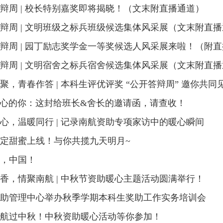
辩周 | 校长特别嘉奖即将揭晓！（文末附直播通道）
辩周 | 文明班级之标兵班级候选集体风采展（文末附直
辩周 | 园丁励志奖学金一等奖候选人风采展来啦！（附
辩周 | 文明宿舍之标兵宿舍候选集体风采展（文末附直
聚，青春作答 | 本科生评优评奖 “公开答辩周” 邀你共同
心的你：这封给班长&舍长的邀请函，请查收！
心，温暖同行 | 记录南航资助专项家访中的暖心瞬间
定甜蜜上线！与你共揽九天明月~
，中国！
香，情聚南航 | 中秋节资助暖心主题活动圆满举行！
助管理中心举办秋季学期本科生奖助工作实务培训会
航过中秋！中秋资助暖心活动等你参加！