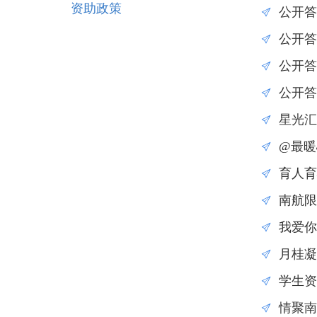
资助政策
公开答
公开答
公开答
公开答
星光汇
@最暖
育人育
南航限
我爱你
月桂凝
学生资
情聚南