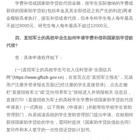
学费补偿或国家助学贷款代偿金额，按学生实际缴纳的学费或
获得的国家助学贷款(包括本金及其全部偿还之前产生的利息)两者
金额较高者执行，据实补偿或者代偿，但本专科学生每人每年最高
不超过8000元、研究生每人每年最高不超过12000元。
四、直招军士的高校毕业生如何申请学费补偿和国家助学贷款
代偿?
答：具体申请程序如下：
(一)直招军士的高校学生可在入伍时登录“全国征兵
网”(
https://www.gfbzb.gov.cn
)，在首页点击“直招军士报名”，完成
用户注册并登录报名页面(已经注册的学生直接登录)，点击左侧
栏“直接招收军士”或“定向培养军士”按钮进入并填报相关 信息后，
直接打印《直接招收为军士的高校学生学费补偿国家助学贷款代偿
申请表》(一式两份，以下简称《申请表》)并邮寄给学校学生资助
管理部门，向原就读高校的学生资助管理部门提出申请。在校期间
获得国家助学贷款的学生，需同时提供《国家助学贷款借款合同》
复印件和本人签字的一次性偿还贷款计划书。