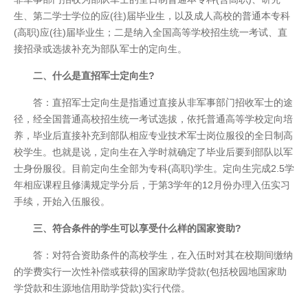
生、第二学士学位的应(往)届毕业生，以及成人高校的普通本专科
(高职)应(往)届毕业生；二是纳入全国高等学校招生统一考试、直
接招录或选拔补充为部队军士的定向生。
二、什么是直招军士定向生?
答：直招军士定向生是指通过直接从非军事部门招收军士的途
径，经全国普通高校招生统一考试选拔，依托普通高等学校定向培
养，毕业后直接补充到部队相应专业技术军士岗位服役的全日制高
校学生。也就是说，定向生在入学时就确定了毕业后要到部队以军
士身份服役。目前定向生全部为专科(高职)学生。定向生完成2.5学
年相应课程且修满规定学分后，于第3学年的12月份办理入伍实习
手续，开始入伍服役。
三、符合条件的学生可以享受什么样的国家资助?
答：对符合资助条件的高校学生，在入伍时对其在校期间缴纳
的学费实行一次性补偿或获得的国家助学贷款(包括校园地国家助
学贷款和生源地信用助学贷款)实行代偿。