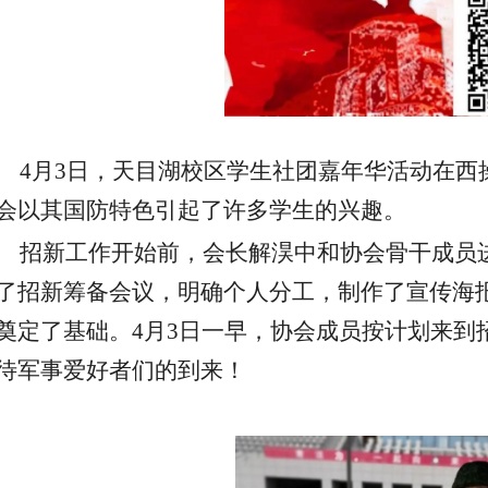
4
月
3
日，天目湖校区学生社团嘉年华活动在西
会以其国防特色引起了许多学生的兴趣。
招新工作开始前，会长解淏中和协会骨干成员
了招新筹备会议，明确个人分工，制作了宣传海
奠定了基础。
4
月
3
日一早，协会成员按计划来到
待军事爱好者们的到来！