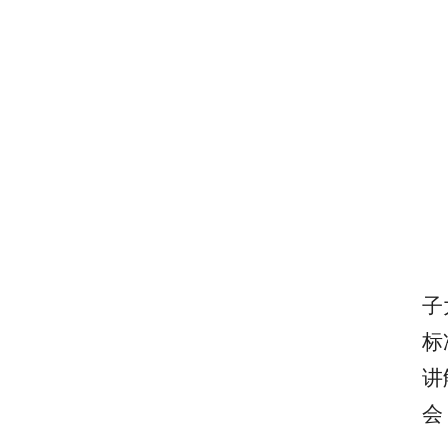
子
标
讲
会