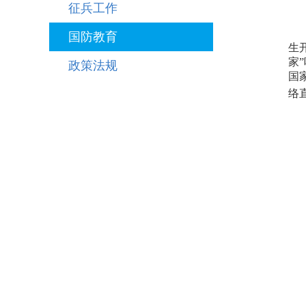
征兵工作
国防教育
生
家
政策法规
国
络