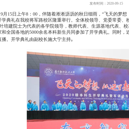
发布时间：2020-09-15
9
月
15
日上午
8
：
00
，伴随着淅淅沥沥的秋日细雨，“飞天的梦想
开学典礼在我校将军路校区隆重举行。全体校领导、党委常委、
”叶培建院士为代表的各学院领导，教师代表、生源基地代表、
家和全国各地的
5000
余名本科新生共同参加了开学典礼。同时，
直播。开学典礼由副校长施大宁主持
。