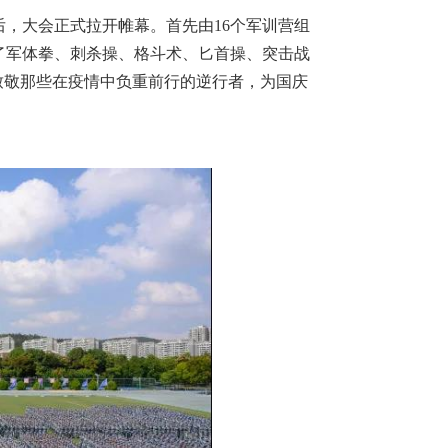
后，大会正式拉开帷幕。首先由16个军训营组
了军体拳、刺杀操、格斗术、匕首操、突击战
致敬那些在疫情中负重前行的逆行者，为国庆