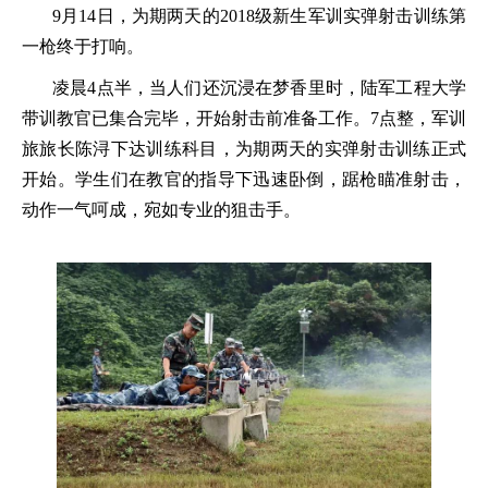
9
月
14
日，为期两天的
2018
级新生军训实弹射击训练第
一枪终于打响。
凌晨
4
点半，当人们还沉浸在梦香里时，陆军工程大学
带训教官已集合完毕，开始射击前准备工作。
7
点整，军训
旅旅长陈浔下达训练科目，为期两天的实弹射击训练正式
开始。学生们在教官的指导下迅速卧倒，踞枪瞄准射击，
动作一气呵成，宛如专业的狙击手。