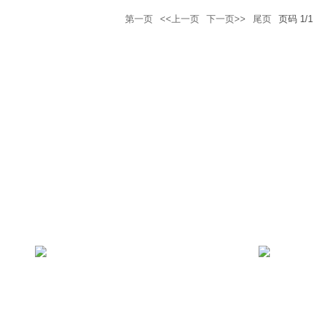
第一页
<<上一页
下一页>>
尾页
页码
1
/
1
明故宫校区：江苏省南京
市秦淮区御道街29号 邮政
将军路校区：江苏省南京
编码: 210016
市江宁区将军大道29号 邮
天目湖校区：江苏省溧阳
政编码: 211106
市滨河东路29号 邮政编
码: 213300