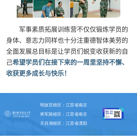
军事素质拓展训练营不仅仅锻炼学员的
身体、意志力同样也十分注重德智体美劳的
全面发展总目标是让学员们蜕变收获新的自
己
希望学员们在接下来的一周里坚持不懈、
收获更多成长与快乐！
明故宫校区：江苏省南京
市秦淮区御道街29号 邮政
将军路校区：江苏省南京
编码: 210016
市江宁区将军大道29号 邮
天目湖校区：江苏省溧阳
政编码: 211106
市滨河东路29号 邮政编