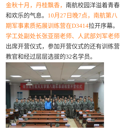
金秋十月，丹桂飘香，
南航校园洋溢着青春
和欢乐的气息。
10
月
27
日晚
7
点
，南航第八
期军事素质拓展训练营在
D3414
拉开序幕。
学工处副处长张亚丽老师、人武部刘军老师
出席开营仪式，参加开营仪式的还有训练营
教官和经过层层选拔的
32
名学员。