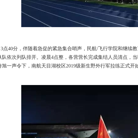
3点40分，伴随着急促的紧急集合哨声，民航/飞行学院和继续
纵队依次列队排开。凌晨4点整，各营营长完成集结人员清点，当
侍旭一声令下，南航天目湖校区2019级新生野外行军拉练正式开