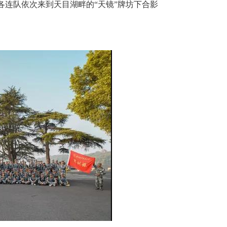
各连队依次来到天目湖畔的“天镜”牌坊下合影