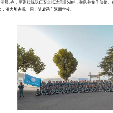
清晨6点，军训拉练队伍安全抵达天目湖畔，整队并稍作修整。
念，沿大坝参观一周，随后乘车返回学校。