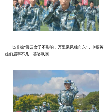
匕首操“漫云女子不影响，万里乘风独向东”，巾帼英
雄们眉宇不凡，英姿飒爽；