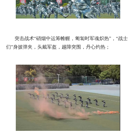
突击战术“硝烟中运筹帷幄，匍匐时军魂炽热”，“战士
们”身披弹夹，头戴军盔，越障突围，丹心灼热；