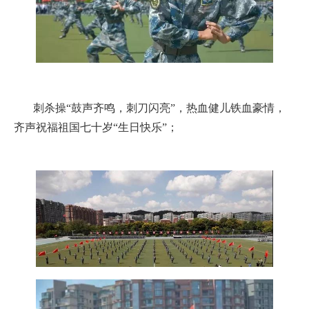
刺杀操“鼓声齐鸣，刺刀闪亮”，热血健儿铁血豪情，
齐声祝福祖国七十岁“生日快乐”；