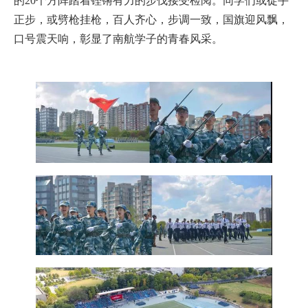
的20个方阵踏着铿锵有力的步伐接受检阅。同学们或徒手
正步，或劈枪挂枪，百人齐心，步调一致，国旗迎风飘，
口号震天响，彰显了南航学子的青春风采。