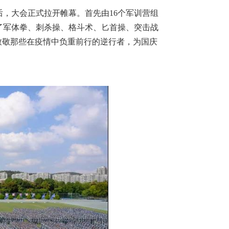
后，大会正式拉开帷幕。首先由16个军训营组
了军体拳、刺杀操、格斗术、匕首操、突击战
致敬那些在疫情中负重前行的逆行者，为国庆